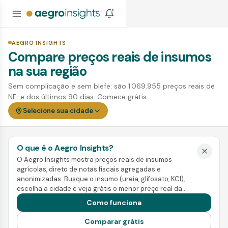
AEGRO INSIGHTS
Compare preços reais de insumos
na sua região
Sem complicação e sem blefe: são 1.069.955 preços reais de
NF-e dos últimos 90 dias. Comece grátis.
Selecione sua cidade
O que é o Aegro Insights?
O Aegro Insights mostra preços reais de insumos
agrícolas, direto de notas fiscais agregadas e
anonimizadas. Busque o insumo (ureia, glifosato, KCl),
escolha a cidade e veja grátis o menor preço real da
região. Pra ir além, a Inteligência mostra tendência,
Como funciona
sazonalidade e a melhor janela de compra e venda.
Comparar grátis