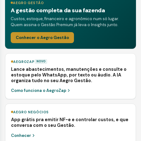
AEGRO GESTÃO
A gestão completa da sua fazenda
Custos, estoque, financeiro e agronômico num só lugar.
Quem assina o Gestão Premium já leva o Insights junto.
Conhecer o Aegro Gestão
AEGROZAP
NOVO
Lance abastecimentos, manutenções e consulte o
estoque pelo WhatsApp, por texto ou áudio. A IA
organiza tudo no seu Aegro Gestão.
Como funciona o AegroZap
AEGRO NEGÓCIOS
App grátis pra emitir NF-e e controlar custos, e que
conversa com o seu Gestão.
Conhecer