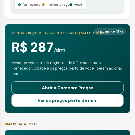
fornecedor
melhor preço
você
preço real de NF-e
MENOR PREÇO DE
Aureo
NO ESTADO (
MATO GROSSO
)
R$ 287
/
drm
Menor preço entre 16 registros de NF-e no estado.
Fornecedor, cidade e os preços perto de você liberam ao criar
conta.
Abrir o Compare Preços
Ver os preços perto de mim
MAIS DA AEGRO