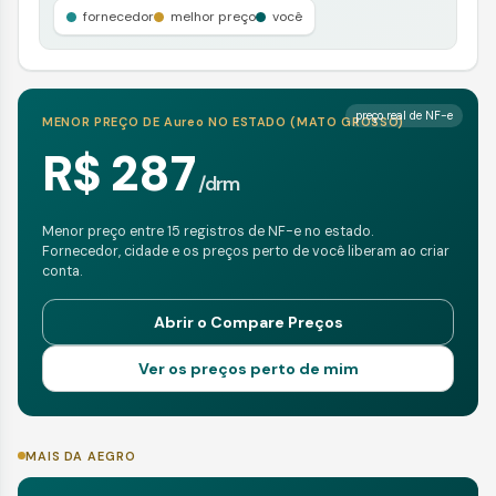
fornecedor
melhor preço
você
preço real de NF-e
MENOR PREÇO DE
Aureo
NO ESTADO (
MATO GROSSO
)
R$ 287
/
drm
Menor preço entre 15 registros de NF-e no estado.
Fornecedor, cidade e os preços perto de você liberam ao criar
conta.
Abrir o Compare Preços
Ver os preços perto de mim
MAIS DA AEGRO