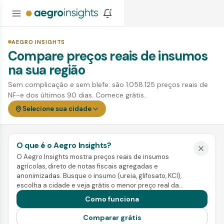
AEGRO INSIGHTS
Compare preços reais de insumos
na sua região
Sem complicação e sem blefe: são 1.058.125 preços reais de
NF-e dos últimos 90 dias. Comece grátis.
Selecione sua cidade
O que é o Aegro Insights?
O Aegro Insights mostra preços reais de insumos
agrícolas, direto de notas fiscais agregadas e
anonimizadas. Busque o insumo (ureia, glifosato, KCl),
escolha a cidade e veja grátis o menor preço real da
região. Pra ir além, a Inteligência mostra tendência,
Como funciona
sazonalidade e a melhor janela de compra e venda.
Comparar grátis