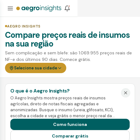
AEGRO INSIGHTS
Compare preços reais de insumos
na sua região
Sem complicação e sem blefe: são 1.069.955 preços reais de
NF-e dos últimos 90 dias. Comece grátis.
Selecione sua cidade
O que é o Aegro Insights?
O Aegro Insights mostra preços reais de insumos
agrícolas, direto de notas fiscais agregadas e
anonimizadas. Busque o insumo (ureia, glifosato, KCl),
escolha a cidade e veja grátis o menor preço real da
região. Pra ir além, a Inteligência mostra tendência,
Como funciona
sazonalidade e a melhor janela de compra e venda.
Comparar grátis