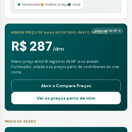
fornecedor
melhor preço
você
preço real de NF-e
MENOR PREÇO DE
Aureo
NO ESTADO (
MATO GROSSO
)
R$ 287
/
drm
Menor preço entre 16 registros de NF-e no estado.
Fornecedor, cidade e os preços perto de você liberam ao criar
conta.
Abrir o Compare Preços
Ver os preços perto de mim
MAIS DA AEGRO