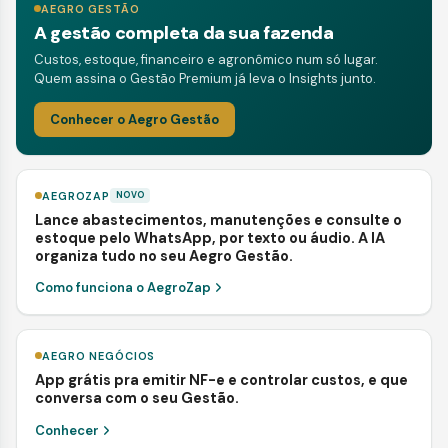
AEGRO GESTÃO
A gestão completa da sua fazenda
Custos, estoque, financeiro e agronômico num só lugar.
Quem assina o Gestão Premium já leva o Insights junto.
Conhecer o Aegro Gestão
AEGROZAP
NOVO
Lance abastecimentos, manutenções e consulte o
estoque pelo WhatsApp, por texto ou áudio. A IA
organiza tudo no seu Aegro Gestão.
Como funciona o AegroZap
AEGRO NEGÓCIOS
App grátis pra emitir NF-e e controlar custos, e que
conversa com o seu Gestão.
Conhecer