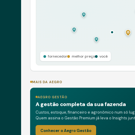
fornecedor
melhor preço
você
MAIS DA AEGRO
AEGRO GESTÃO
A gestão completa da sua fazenda
Custos, estoque, financeiro e agronômico num só lug
Quem assina o Gestão Premium já leva o Insights junt
Conhecer o Aegro Gestão