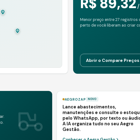
R$ 89,32
/
Menor preço entre 27 registros 
perto de você liberam ao criar c
Abrir o Compare Preços
AEGROZAP
NOVO
Lance abastecimentos,
manutenções e consulte o estoqu
ar.
pelo WhatsApp, por texto ou áudi
o.
A IA organiza tudo no seu Aegro
Gestão.
Conhecer o Aegro Gestão