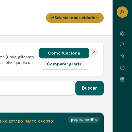
Selecione sua cidade
Como funciona
 (ureia, glifosato,
 a melhor janela de
Comparar grátis
Buscar
preço real de NF-e
S
NO ESTADO (
MATO GROSSO
)