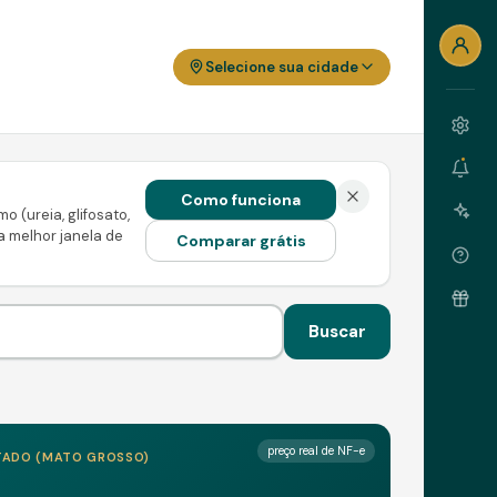
Selecione sua cidade
Como funciona
 (ureia, glifosato,
 a melhor janela de
Comparar grátis
Buscar
preço real de NF-e
ADO (
MATO GROSSO
)