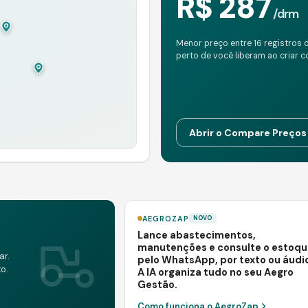
R$ 287
/
drm
Menor preço entre 16 registros 
perto de você liberam ao criar c
Abrir o Compare Preços
AEGROZAP
NOVO
Lance abastecimentos,
manutenções e consulte o estoqu
ar.
pelo WhatsApp, por texto ou áudi
o.
A IA organiza tudo no seu Aegro
Gestão.
Como funciona o AegroZap