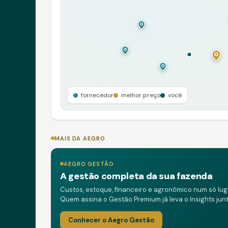
fornecedor
melhor preço
você
MAIS DA AEGRO
AEGRO GESTÃO
A gestão completa da sua fazenda
Custos, estoque, financeiro e agronômico num só lug
Quem assina o Gestão Premium já leva o Insights junt
Conhecer o Aegro Gestão