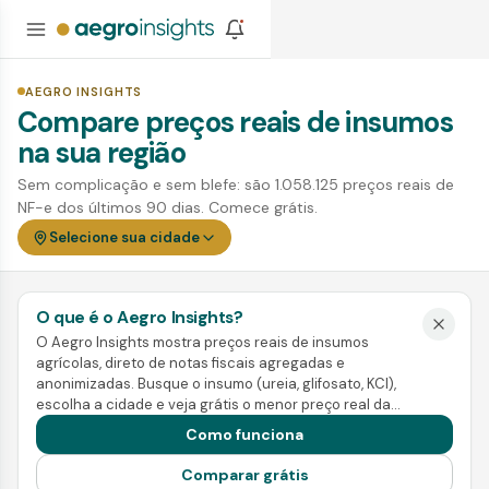
AEGRO INSIGHTS
Compare preços reais de insumos
na sua região
Sem complicação e sem blefe: são 1.058.125 preços reais de
NF-e dos últimos 90 dias. Comece grátis.
Selecione sua cidade
O que é o Aegro Insights?
O Aegro Insights mostra preços reais de insumos
agrícolas, direto de notas fiscais agregadas e
anonimizadas. Busque o insumo (ureia, glifosato, KCl),
escolha a cidade e veja grátis o menor preço real da
região. Pra ir além, a Inteligência mostra tendência,
Como funciona
sazonalidade e a melhor janela de compra e venda.
Comparar grátis