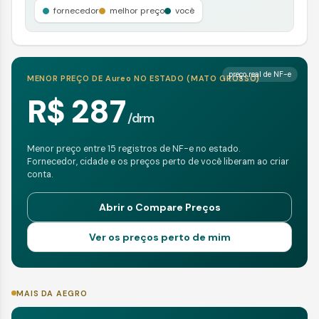
fornecedor
melhor preço
você
preço real de NF-e
MENOR PREÇO DE
Aureo
NO ESTADO (
MATO GROSSO
)
R$ 287
/
drm
Menor preço entre 15 registros de NF-e no estado.
Fornecedor, cidade e os preços perto de você liberam ao criar
conta.
Abrir o Compare Preços
Ver os preços perto de mim
MAIS DA AEGRO