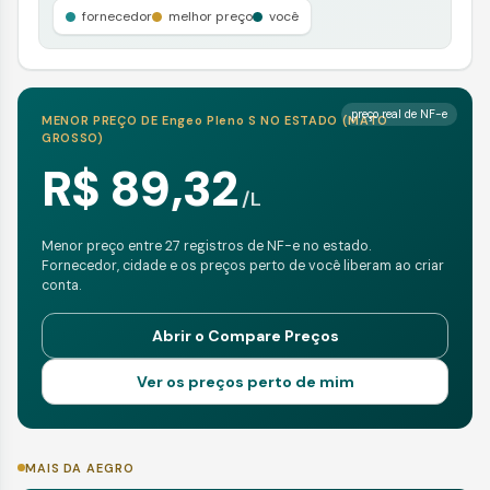
fornecedor
melhor preço
você
preço real de NF-e
MENOR PREÇO DE
Engeo Pleno S
NO ESTADO (
MATO
GROSSO
)
R$ 89,32
/
L
Menor preço entre 27 registros de NF-e no estado.
Fornecedor, cidade e os preços perto de você liberam ao criar
conta.
Abrir o Compare Preços
Ver os preços perto de mim
MAIS DA AEGRO