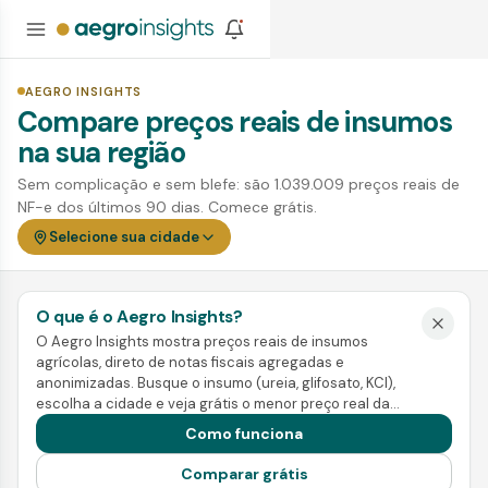
AEGRO INSIGHTS
Compare preços reais de insumos
na sua região
Sem complicação e sem blefe: são 1.039.009 preços reais de
NF-e dos últimos 90 dias. Comece grátis.
Selecione sua cidade
O que é o Aegro Insights?
O Aegro Insights mostra preços reais de insumos
agrícolas, direto de notas fiscais agregadas e
anonimizadas. Busque o insumo (ureia, glifosato, KCl),
escolha a cidade e veja grátis o menor preço real da
região. Pra ir além, a Inteligência mostra tendência,
Como funciona
sazonalidade e a melhor janela de compra e venda.
Comparar grátis