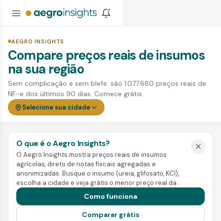
AEGRO INSIGHTS
Compare preços reais de insumos
na sua região
Sem complicação e sem blefe: são 1.077.680 preços reais de
NF-e dos últimos 90 dias. Comece grátis.
Selecione sua cidade
O que é o Aegro Insights?
O Aegro Insights mostra preços reais de insumos
agrícolas, direto de notas fiscais agregadas e
anonimizadas. Busque o insumo (ureia, glifosato, KCl),
escolha a cidade e veja grátis o menor preço real da
região. Pra ir além, a Inteligência mostra tendência,
Como funciona
sazonalidade e a melhor janela de compra e venda.
Comparar grátis