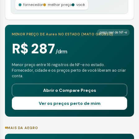
fornecedor
melhor preço
você
preço real de NF-e
MENOR PREÇO DE
Aureo
NO ESTADO (
MATO GROSSO
)
R$ 287
/
drm
Menor preço entre 16 registros de NF-e no estado.
Fornecedor, cidade e os preços perto de você liberam ao criar
conta.
Abrir o Compare Preços
Ver os preços perto de mim
MAIS DA AEGRO