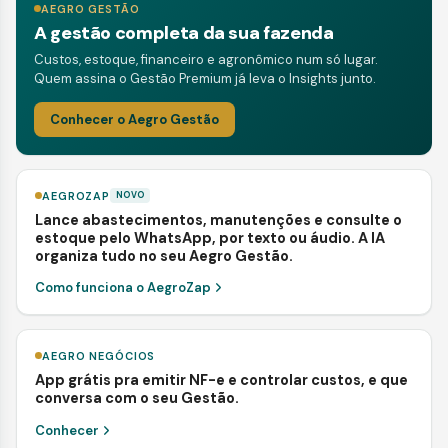
AEGRO GESTÃO
A gestão completa da sua fazenda
Custos, estoque, financeiro e agronômico num só lugar.
Quem assina o Gestão Premium já leva o Insights junto.
Conhecer o Aegro Gestão
AEGROZAP
NOVO
Lance abastecimentos, manutenções e consulte o
estoque pelo WhatsApp, por texto ou áudio. A IA
organiza tudo no seu Aegro Gestão.
Como funciona o AegroZap
AEGRO NEGÓCIOS
App grátis pra emitir NF-e e controlar custos, e que
conversa com o seu Gestão.
Conhecer